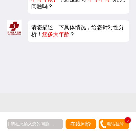
问题吗？
请您描述一下具体情况，给您针对性分
析！
您多大年龄
？
5
在线问诊
电话挂号