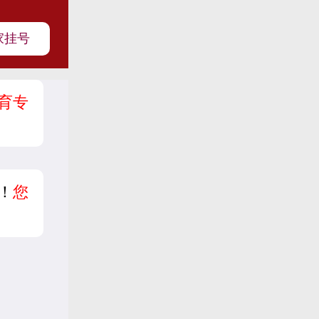
家挂号
育专
？
！
您