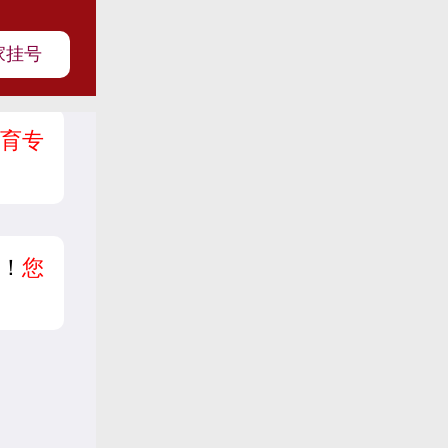
家挂号
育专
？
！
您